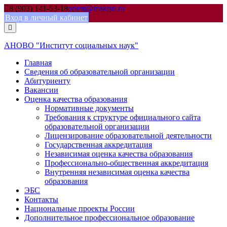
Skip
8 (903) 141-53-18
priem@mskisn.ru
to
Вход в личный кабинет
content
АНОВО "Институт социальных наук"
Главная
Сведения об образовательной организации
Абитуриенту
Вакансии
Оценка качества образования
Нормативные документы
Требования к структуре официального сайта
образовательной организации
Лицензирование образовательной деятельности
Государственная аккредитация
Независимая оценка качества образования
Профессионально-общественная аккредитация
Внутренняя независимая оценка качества
образования
ЭБС
Контакты
Национальные проекты России
Дополнительное профессиональное образование