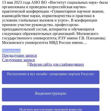
13 мая 2023 года АНО ВО «Институт социальных наук» была
организована и проведена всероссийская научно-
практической конференции «Гуманитарное научное знание,
взаимодействие науки, нормотворчества и практики в
условиях глобальных вызовов и угроз». В конференции
приняли участие руководство, профессорско-
преподавательский состав, аспиранты и обучающиеся
следующих образовательных организаций: Московского
государственного университета; РЭУ имени Г.В. Плеханова;
Московского университета МВД России имени…
Подробнее
Навигация
Предыдущие записи
Следующие записи
по
Версия сайта для слабовидящих
записям
Поступление в вуз онлайн: суперсервис портала Госуслуг
Видеоинструкции
Получить консультацию приемной комиссии