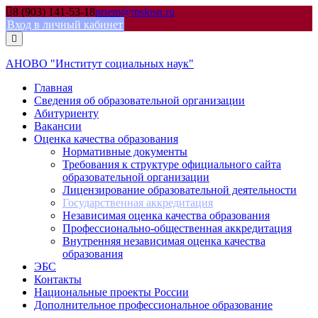
Skip
8 (903) 141-53-18
priem@mskisn.ru
to
Вход в личный кабинет
content
АНОВО "Институт социальных наук"
Главная
Сведения об образовательной организации
Абитуриенту
Вакансии
Оценка качества образования
Нормативные документы
Требования к структуре официального сайта
образовательной организации
Лицензирование образовательной деятельности
Государственная аккредитация
Независимая оценка качества образования
Профессионально-общественная аккредитация
Внутренняя независимая оценка качества
образования
ЭБС
Контакты
Национальные проекты России
Дополнительное профессиональное образование