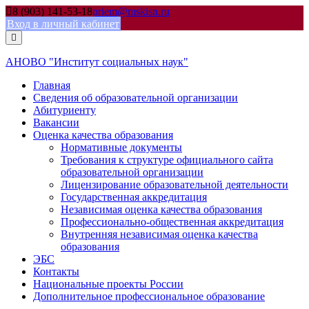
Skip
8 (903) 141-53-18
priem@mskisn.ru
to
Вход в личный кабинет
content
АНОВО "Институт социальных наук"
Главная
Сведения об образовательной организации
Абитуриенту
Вакансии
Оценка качества образования
Нормативные документы
Требования к структуре официального сайта
образовательной организации
Лицензирование образовательной деятельности
Государственная аккредитация
Независимая оценка качества образования
Профессионально-общественная аккредитация
Внутренняя независимая оценка качества
образования
ЭБС
Контакты
Национальные проекты России
Дополнительное профессиональное образование