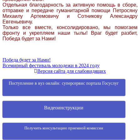
Отдельная благодарность за активную помощь в сборе,
отправке и передаче гуманитарной помощи Петросяну
Михаилу Артемовичу и Сотникову Александру
Евгеньевичу.
Только все вместе, консолидировано, мы помогаем
фронту и укрепляем наши тылы! Враг будет разбит,
Победа будет за Нами!
Навигация
Победа будет за Нами!
Всемирный фестиваль молодежи в 2024 году
по
Версия сайта для слабовидящих
записям
Поступление в вуз онлайн: суперсервис портала Госуслуг
Видеоинструкции
Получить консультацию приемной комиссии