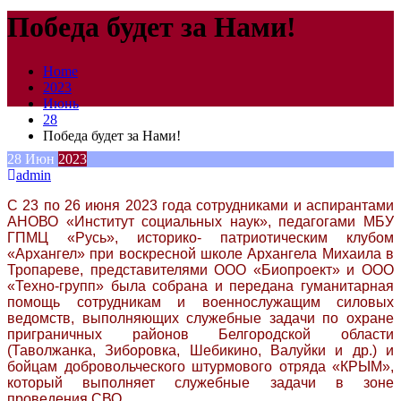
Победа будет за Нами!
Home
2023
Июнь
28
Победа будет за Нами!
28
Июн
2023
admin
С 23 по 26 июня 2023 года сотрудниками и аспирантами
АНОВО «Институт социальных наук», педагогами МБУ
ГПМЦ «Русь», историко- патриотическим клубом
«Архангел» при воскресной школе Архангела Михаила в
Тропареве, представителями ООО «Биопроект» и ООО
«Техно-групп» была собрана и передана гуманитарная
помощь сотрудникам и военнослужащим силовых
ведомств, выполняющих служебные задачи по охране
приграничных районов Белгородской области
(Таволжанка, Зиборовка, Шебикино, Валуйки и др.) и
бойцам добровольческого штурмового отряда «КРЫМ»,
который выполняет служебные задачи в зоне
проведения СВО.