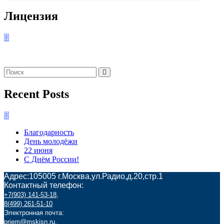
Лицензия
Recent Posts
Благодарность
День молодёжи
22 июня
С Днём России!
Адрес:105005 г.Москва,ул.Радио,д.20,стр.1
Контактный телефон:
+7(903) 141-53-18
,
8(499) 261-51-10
Электронная почта:
priem@mskisn.ru
,