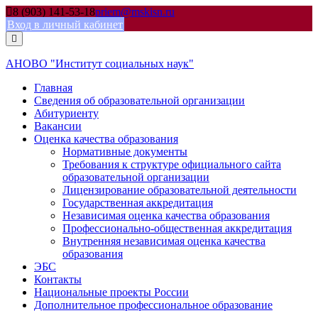
Skip
8 (903) 141-53-18
priem@mskisn.ru
to
Вход в личный кабинет
content
АНОВО "Институт социальных наук"
Главная
Сведения об образовательной организации
Абитуриенту
Вакансии
Оценка качества образования
Нормативные документы
Требования к структуре официального сайта
образовательной организации
Лицензирование образовательной деятельности
Государственная аккредитация
Независимая оценка качества образования
Профессионально-общественная аккредитация
Внутренняя независимая оценка качества
образования
ЭБС
Контакты
Национальные проекты России
Дополнительное профессиональное образование