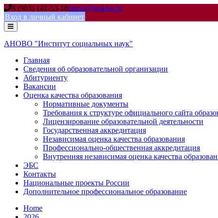
Skip
8 (903) 141-53-18
priem@mskisn.ru
to
Вход в личный кабинет
content
АНОВО "Институт социальных наук"
Главная
Сведения об образовательной организации
Абитуриенту
Вакансии
Оценка качества образования
Нормативные документы
Требования к структуре официального сайта образ
Лицензирование образовательной деятельности
Государственная аккредитация
Независимая оценка качества образования
Профессионально-общественная аккредитация
Внутренняя независимая оценка качества образован
ЭБС
Контакты
Национальные проекты России
Дополнительное профессиональное образование
Home
2026