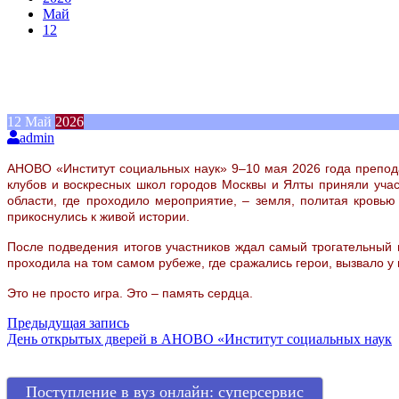
Май
12
12
Май
2026
admin
АНОВО «Институт социальных наук»
9–10 мая 2026 года препод
клубов и воскресных школ городов Москвы и Ялты приняли уча
области, где проходило мероприятие, – земля, политая кровью
прикоснулись к живой истории.
После подведения итогов участников ждал самый трогательный и
проходила на том самом рубеже, где сражались герои, вызвало у
Это не просто игра. Это – память сердца.
Навигация
Предыдущая запись
День открытых дверей в АНОВО «Институт социальных наук
по
записям
Поступление в вуз онлайн: суперсервис