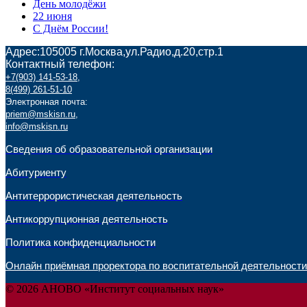
День молодёжи
22 июня
С Днём России!
Адрес:105005 г.Москва,ул.Радио,д.20,стр.1
Контактный телефон:
+7(903) 141-53-18
,
8(499) 261-51-10
Электронная почта:
priem@mskisn.ru
,
info@mskisn.ru
Сведения об образовательной организации
Абитуриенту
Антитеррористическая деятельность
Антикоррупционная деятельность
Политика конфиденциальности
Онлайн приёмная проректора по воспитательной деятельности
© 2026 АНОВО «Институт социальных наук»