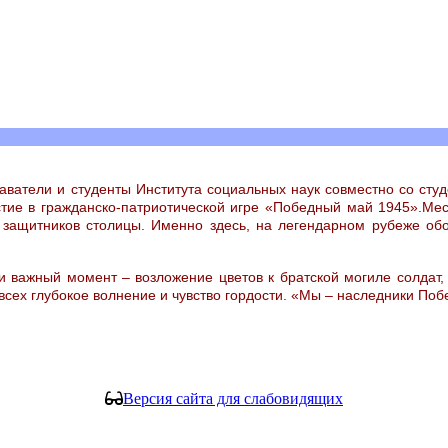
аватели и студенты Института социальных наук совместно со студ
стие в гражданско-патриотической игре «Победный май 1945».Мес
 защитников столицы. Именно здесь, на легендарном рубеже обо
 важный момент – возложение цветов к братской могиле солдат, о
 всех глубокое волнение и чувство гордости. «Мы – наследники По
Версия сайта для слабовидящих