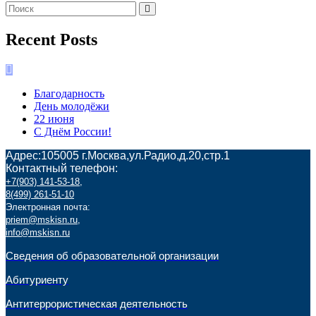
Recent Posts
Благодарность
День молодёжи
22 июня
С Днём России!
Адрес:105005 г.Москва,ул.Радио,д.20,стр.1
Контактный телефон:
+7(903) 141-53-18
,
8(499) 261-51-10
Электронная почта:
priem@mskisn.ru
,
info@mskisn.ru
Сведения об образовательной организации
Абитуриенту
Антитеррористическая деятельность