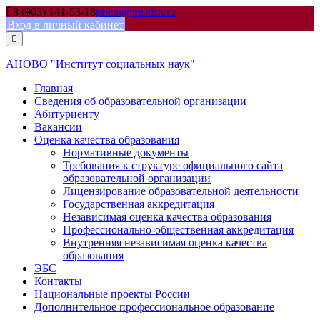
Skip
8 (903) 141-53-18
priem@mskisn.ru
to
Вход в личный кабинет
content
АНОВО "Институт социальных наук"
Главная
Сведения об образовательной организации
Абитуриенту
Вакансии
Оценка качества образования
Нормативные документы
Требования к структуре официального сайта
образовательной организации
Лицензирование образовательной деятельности
Государственная аккредитация
Независимая оценка качества образования
Профессионально-общественная аккредитация
Внутренняя независимая оценка качества
образования
ЭБС
Контакты
Национальные проекты России
Дополнительное профессиональное образование