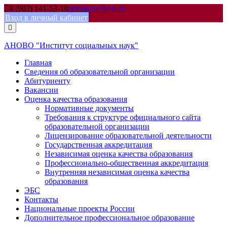
Skip
8 (903) 141-53-18
priem@mskisn.ru
to
Вход в личный кабинет
content
АНОВО "Институт социальных наук"
Главная
Сведения об образовательной организации
Абитуриенту
Вакансии
Оценка качества образования
Нормативные документы
Требования к структуре официального сайта
образовательной организации
Лицензирование образовательной деятельности
Государственная аккредитация
Независимая оценка качества образования
Профессионально-общественная аккредитация
Внутренняя независимая оценка качества
образования
ЭБС
Контакты
Национальные проекты России
Дополнительное профессиональное образование