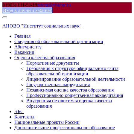
Skip
8 (903) 141-53-18
priem@mskisn.ru
to
Вход в личный кабинет
content
АНОВО "Институт социальных наук"
Главная
Сведения об образовательной организации
Абитуриенту
Вакансии
Оценка качества образования
Нормативные документы
Требования к структуре официального сайта
образовательной организации
Лицензирование образовательной деятельности
Государственная аккредитация
Независимая оценка качества образования
Профессионально-общественная аккредитация
Внутренняя независимая оценка качества
образования
ЭБС
Контакты
Национальные проекты России
Дополнительное профессиональное образование