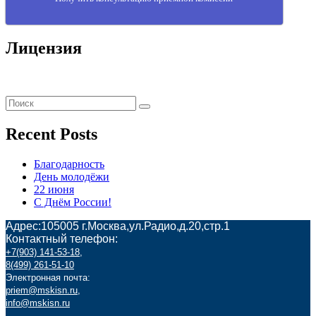
Лицензия
Recent Posts
Благодарность
День молодёжи
22 июня
С Днём России!
Адрес:105005 г.Москва,ул.Радио,д.20,стр.1
Контактный телефон:
+7(903) 141-53-18
,
8(499) 261-51-10
Электронная почта:
priem@mskisn.ru
,
info@mskisn.ru