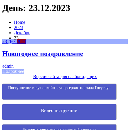
День:
23.12.2023
Home
2023
Декабрь
23
23
Дек
2023
Новогоднее поздравление
admin
Подробнее
Версия сайта для слабовидящих
Поступление в вуз онлайн: суперсервис портала Госуслуг
Видеоинструкции
Получить консультацию приемной комиссии