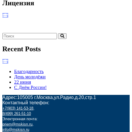
Лицензия
Recent Posts
Благодарность
День молодёжи
22 июня
С Днём России!
Адрес:105005 г.Москва,ул.Радио,д.20,стр.1
Контактный телефон:
+7(903) 141-53-18
,
8(499) 261-51-10
Электронная почта:
priem@mskisn.ru
,
info@mskisn.ru