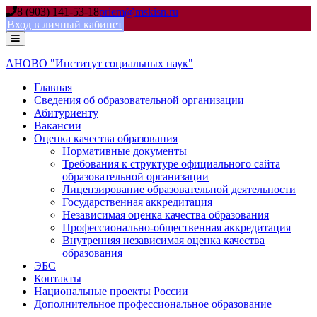
Skip
8 (903) 141-53-18
priem@mskisn.ru
to
Вход в личный кабинет
content
АНОВО "Институт социальных наук"
Главная
Сведения об образовательной организации
Абитуриенту
Вакансии
Оценка качества образования
Нормативные документы
Требования к структуре официального сайта
образовательной организации
Лицензирование образовательной деятельности
Государственная аккредитация
Независимая оценка качества образования
Профессионально-общественная аккредитация
Внутренняя независимая оценка качества
образования
ЭБС
Контакты
Национальные проекты России
Дополнительное профессиональное образование