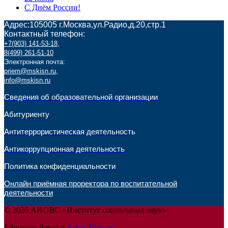
С Днём России!
Адрес:105005 г.Москва,ул.Радио,д.20,стр.1
Контактный телефон:
+7(903) 141-53-18
,
8(499) 261-51-10
Электронная почта:
priem@mskisn.ru
,
info@mskisn.ru
Сведения об образовательной организации
Абитуриенту
Антитеррористическая деятельность
Антикоррупционная деятельность
Политика конфиденциальности
Онлайн приёмная проректора по воспитательной
деятельности
© 2026 АНОВО «Институт социальных наук»
Education Base by
Acme Themes