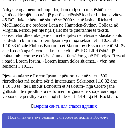
Ndryshe nga mendimi popullor, Lorem Ipsum nuk është tekst
çfarëdo. Rrënjët i ka në një pjesë të letërsisë klasike Latine të viteve
45 BC, duke e bërë më shumë se 2000 vjet të lashtë. Richard
McClintock, një profesor Latin ne Hampden-Sydney College në
Virginia, kërkoi për një nga fjalët më të çuditshme të tekstit,
consectetur dhe duke parë citimet e fjalës në letërsinë klasike zbuloi
pa dyshim burimin. Lorem Ipsum vjen nga seksionet 1.10.32 dhe
1.10.33 të «de Finibus Bonorum et Malorum» (Ekstremet e të Mirës
e të Keqes) nga Cicero, shkruar në vitin 45 BC. Libri është një
traktat mbi teorine e etikës, shumë i famshëm gjatë Rilindjes. Rreshti
i parë i Lorem Ipsum, «Lorem ipsum dolor sit amet..» vjen nga
seksioni 1.10.32.
Pjesa standarte e Lorem Ipsum e përdorur që në vitet 1500
riprodhohet më poshtë për të interesuarit. Seksionet 1.10.32 dhe
1.10.33 të «de Finibus Bonorum et Malorum» nga Cicero janë
gjithashtu të riprodhuara në formën origjinale të shoqëruara nga
versionet e përkthyera në anglisht të vitit 1914 nga H. Rackham.
Версия сайта для слабовидящих
Поступление в вуз онлайн: суперсервис портала Госуслуг