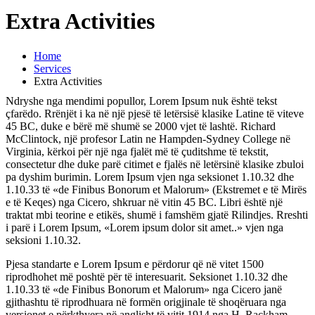
Extra Activities
Home
Services
Extra Activities
Ndryshe nga mendimi popullor, Lorem Ipsum nuk është tekst
çfarëdo. Rrënjët i ka në një pjesë të letërsisë klasike Latine të viteve
45 BC, duke e bërë më shumë se 2000 vjet të lashtë. Richard
McClintock, një profesor Latin ne Hampden-Sydney College në
Virginia, kërkoi për një nga fjalët më të çuditshme të tekstit,
consectetur dhe duke parë citimet e fjalës në letërsinë klasike zbuloi
pa dyshim burimin. Lorem Ipsum vjen nga seksionet 1.10.32 dhe
1.10.33 të «de Finibus Bonorum et Malorum» (Ekstremet e të Mirës
e të Keqes) nga Cicero, shkruar në vitin 45 BC. Libri është një
traktat mbi teorine e etikës, shumë i famshëm gjatë Rilindjes. Rreshti
i parë i Lorem Ipsum, «Lorem ipsum dolor sit amet..» vjen nga
seksioni 1.10.32.
Pjesa standarte e Lorem Ipsum e përdorur që në vitet 1500
riprodhohet më poshtë për të interesuarit. Seksionet 1.10.32 dhe
1.10.33 të «de Finibus Bonorum et Malorum» nga Cicero janë
gjithashtu të riprodhuara në formën origjinale të shoqëruara nga
versionet e përkthyera në anglisht të vitit 1914 nga H. Rackham.