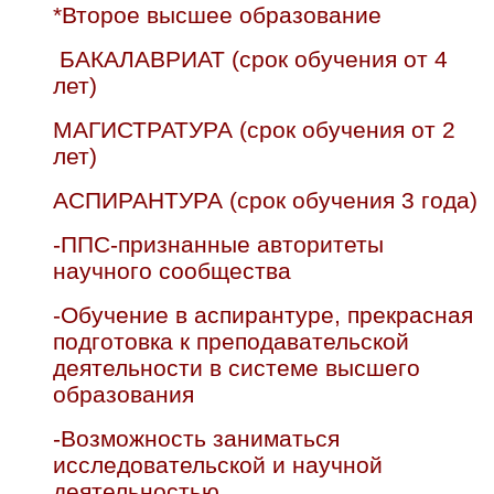
*Второе высшее образование
БАКАЛАВРИАТ (срок обучения от 4
лет)
МАГИСТРАТУРА (срок обучения от 2
лет)
АСПИРАНТУРА (срок обучения 3 года)
-ППС-признанные авторитеты
научного сообщества
-Обучение в аспирантуре, прекрасная
подготовка к преподавательской
деятельности в системе высшего
образования
-Возможность заниматься
исследовательской и научной
деятельностью