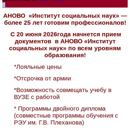
АНОВО «Институт социальных наук» —
более 25 лет готовим профессионалов!
С 20 июня 2026года начнется прием
документов в АНОВО «Институт
социальных наук» по всем уровням
образования!
*Лояльные цены
*Отсрочка от армии
*Возможность совмещать учебу в
ВУЗЕ с работой
* Программы двойного диплома
(совместные программы обучения с
РЭУ им. Г.В. Плеханова)