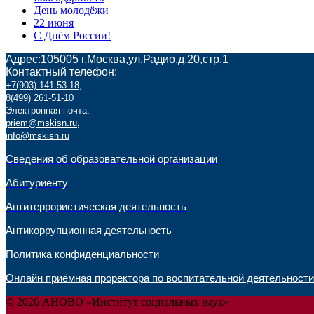
День молодёжи
22 июня
С Днём России!
Адрес:105005 г.Москва,ул.Радио,д.20,стр.1
Контактный телефон:
+7(903) 141-53-18
,
8(499) 261-51-10
Электронная почта:
priem@mskisn.ru
,
info@mskisn.ru
Сведения об образовательной организации
Абитуриенту
Антитеррористическая деятельность
Антикоррупционная деятельность
Политика конфиденциальности
Онлайн приёмная проректора по воспитательной деятельности
© 2026 АНОВО «Институт социальных наук»