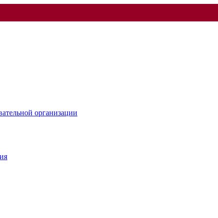
овательной организации
ия