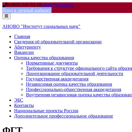
Skip
8 (903) 141-53-18
priem@mskisn.ru
to
Вход в личный кабинет
content
АНОВО "Институт социальных наук"
Главная
Сведения об образовательной организации
Абитуриенту
Вакансии
Оценка качества образования
Нормативные документы
Требования к структуре официального сайта образ
Лицензирование образовательной деятельности
Государственная аккредитация
Независимая оценка качества образования
Профессионально-общественная аккредитация
Внутренняя независимая оценка качества образован
ЭБС
Контакты
Национальные проекты России
Дополнительное профессиональное образование
ФГТ