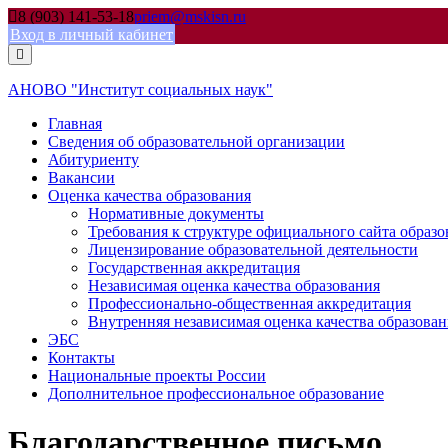
Skip
8 (903) 141-53-18
priem@mskisn.ru
to
Вход в личный кабинет
content
АНОВО "Институт социальных наук"
Главная
Сведения об образовательной организации
Абитуриенту
Вакансии
Оценка качества образования
Нормативные документы
Требования к структуре официального сайта образ
Лицензирование образовательной деятельности
Государственная аккредитация
Независимая оценка качества образования
Профессионально-общественная аккредитация
Внутренняя независимая оценка качества образован
ЭБС
Контакты
Национальные проекты России
Дополнительное профессиональное образование
Благодарственное письмо