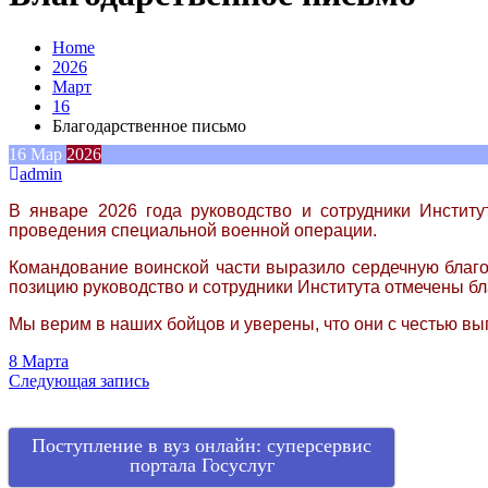
Home
2026
Март
16
Благодарственное письмо
16
Мар
2026
admin
В январе 2026 года руководство и сотрудники Инсти
проведения специальной военной операции.
Командование воинской части выразило сердечную благо
позицию руководство и сотрудники Института отмечены б
Мы верим в наших бойцов и уверены, что они с честью вы
Навигация
8 Марта
Следующая запись
по
записям
Поступление в вуз онлайн: суперсервис
портала Госуслуг