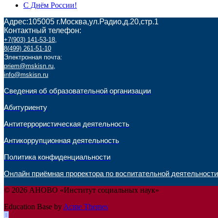
С Днём России!
Адрес:105005 г.Москва,ул.Радио,д.20,стр.1
Контактный телефон:
+7(903) 141-53-18
,
8(499) 261-51-10
Электронная почта:
priem@mskisn.ru
,
info@mskisn.ru
Сведения об образовательной организации
Абитуриенту
Антитеррористическая деятельность
Антикоррупционная деятельность
Политика конфиденциальности
Онлайн приёмная проректора по воспитательной деятельности
© 2026 АНОВО «Институт социальных наук»
Education Base by
Acme Themes