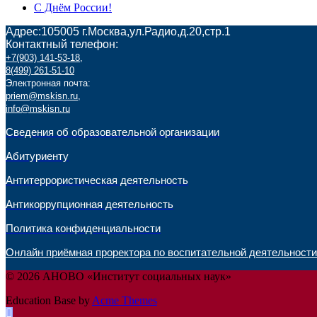
С Днём России!
Адрес:105005 г.Москва,ул.Радио,д.20,стр.1
Контактный телефон:
+7(903) 141-53-18
,
8(499) 261-51-10
Электронная почта:
priem@mskisn.ru
,
info@mskisn.ru
Сведения об образовательной организации
Абитуриенту
Антитеррористическая деятельность
Антикоррупционная деятельность
Политика конфиденциальности
Онлайн приёмная проректора по воспитательной деятельности
© 2026 АНОВО «Институт социальных наук»
Education Base by
Acme Themes