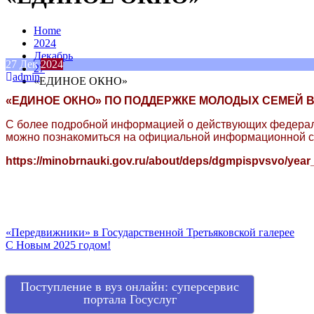
Home
2024
Декабрь
27
Дек
2024
27
admin
«ЕДИНОЕ ОКНО»
«ЕДИНОЕ ОКНО» ПО ПОДДЕРЖКЕ МОЛОДЫХ СЕМЕЙ 
С более подробной информацией о действующих федераль
можно познакомиться на официальной информационной с
https://minobrnauki.gov.ru/about/deps/dgmpispvsvo/year
Навигация
«Передвижники» в Государственной Третьяковской галерее
С Новым 2025 годом!
по
записям
Поступление в вуз онлайн: суперсервис
портала Госуслуг