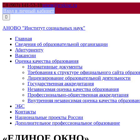
Skip
8 (903) 141-53-18
priem@mskisn.ru
to
Вход в личный кабинет
content
АНОВО "Институт социальных наук"
Главная
Сведения об образовательной организации
Абитуриенту
Вакансии
Оценка качества образования
Нормативные документы
Требования к структуре официального сайта образ
Лицензирование образовательной деятельности
Государственная аккредитация
Независимая оценка качества образования
Профессионально-общественная аккредитация
Внутренняя независимая оценка качества образован
ЭБС
Контакты
Национальные проекты России
Дополнительное профессиональное образование
«ЕДИНОЕ ОКНО»