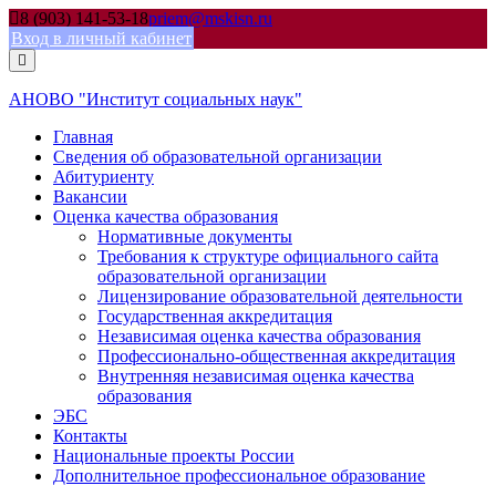
Skip
8 (903) 141-53-18
priem@mskisn.ru
to
Вход в личный кабинет
content
АНОВО "Институт социальных наук"
Главная
Сведения об образовательной организации
Абитуриенту
Вакансии
Оценка качества образования
Нормативные документы
Требования к структуре официального сайта
образовательной организации
Лицензирование образовательной деятельности
Государственная аккредитация
Независимая оценка качества образования
Профессионально-общественная аккредитация
Внутренняя независимая оценка качества
образования
ЭБС
Контакты
Национальные проекты России
Дополнительное профессиональное образование