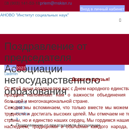
Skip
8 (903) 141-53-18
priem@mskisn.ru
to
Вход в личный кабинет
content
АНОВО "Институт социальных наук"
Поздравление от
председателя
Ассоциации
3
Ноя
2023
admin
негосударственного
Дорогие друзья!
образования
От всей души поздравляю вас с Днем народного единств
праздник напоминает нам о важности объединения
большой и многонациональной стране.
Home
2023
Сегодня мы вспоминаем, что только вместе мы можем
Ноябрь
трудности и достигать высоких целей. Мы отмечаем не 
3
страны, но и единство наших сердец. Мы гордимся наш
Поздравление от председателя Ассоциации
наследием, традициями и обычаями каждого народа, 