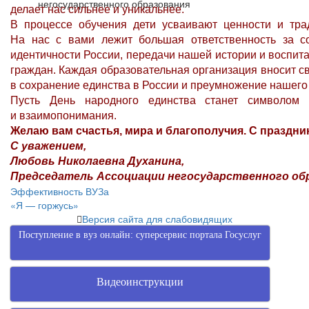
негосударственного образования
делает нас сильнее и уникальнее.
В процессе обучения дети усваивают ценности и тра
На нас с вами лежит большая ответственность за со
идентичности России, передачи нашей истории и воспит
граждан. Каждая образовательная организация вносит 
в сохранение единства в России и преумножение нашего
Пусть День народного единства станет символом 
и взаимопонимания.
Желаю вам счастья, мира и благополучия. С праздни
С уважением,
Любовь Николаевна Духанина,
Председатель Ассоциации негосударственного об
Навигация
Эффективность ВУЗа
«Я — горжусь»
по
Версия сайта для слабовидящих
записям
Поступление в вуз онлайн: суперсервис портала Госуслуг
Видеоинструкции