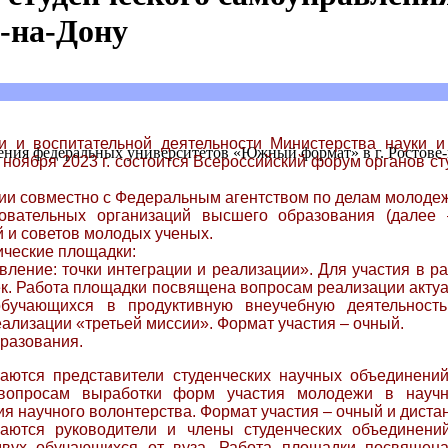
-на-Дону
 воспитательной деятельности Министерства науки и
ения федеральных университетов «Южный формат» в г. Ростове
9 ноября 2023 г. состоится Всероссийский форум органов
 совместно с Федеральным агентством по делам молоде
вательных организаций высшего образования (далее 
й и советов молодых ученых.
ческие площадки:
вление: точки интеграции и реализации». Для участия в 
к. Работа площадки посвящена вопросам реализации актуа
 обучающихся в продуктивную внеучебную деятельност
ализации «третьей миссии». Формат участия – очный.
разования.
аются представители студенческих научных объединени
опросам выработки форм участия молодежи в научно-и
я научного волонтерства. Формат участия – очный и диста
шаются руководители и члены студенческих объедине
двух обучающихся от вуза. Работа площадки посвящен