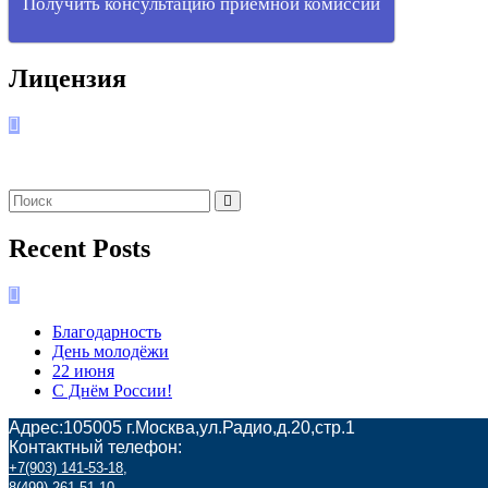
Получить консультацию приемной комиссии
Лицензия
Recent Posts
Благодарность
День молодёжи
22 июня
С Днём России!
Адрес:105005 г.Москва,ул.Радио,д.20,стр.1
Контактный телефон:
+7(903) 141-53-18
,
8(499) 261-51-10