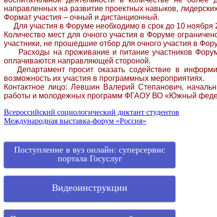
направленных на развитие проектных навыков, лидерских 
Формат участия – очный и дистанционный.
Для участия в Форуме необходимо в срок до 10 ноября 2023
Количество мест для очного участия в Форуме ограничено
участники, не прошедшие отбор для очного участия в Фор
Расходы на проживание и питание участников Форума 
оплачиваются направляющей стороной.
Департамент просит оказать содействие в информир
возможность их участия в программных мероприятиях.
Контактное лицо: Левшин Валерий Степанович, начальн
работы и молодежных программ ФГАОУ ВО «Южный федеральны
Навигация
Всероссийский социологический диктант студентов
Международная выставка-форум «Россия»
по
записям
Поступление в вуз онлайн: суперсервис
портала Госуслуг
Видеоинструкции