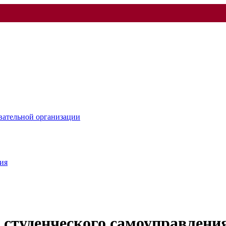
овательной организации
ия
 студенческого самоуправлени