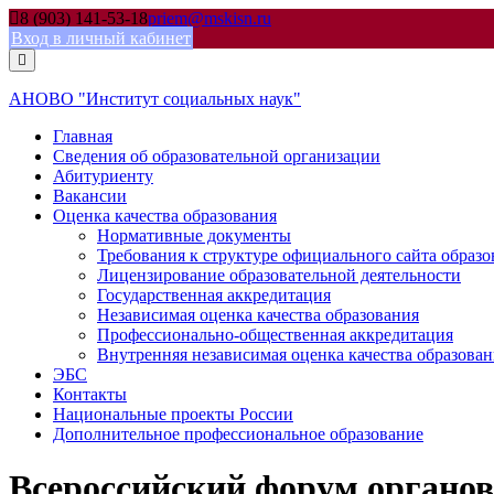
Skip
8 (903) 141-53-18
priem@mskisn.ru
to
Вход в личный кабинет
content
АНОВО "Институт социальных наук"
Главная
Сведения об образовательной организации
Абитуриенту
Вакансии
Оценка качества образования
Нормативные документы
Требования к структуре официального сайта образ
Лицензирование образовательной деятельности
Государственная аккредитация
Независимая оценка качества образования
Профессионально-общественная аккредитация
Внутренняя независимая оценка качества образован
ЭБС
Контакты
Национальные проекты России
Дополнительное профессиональное образование
Всероссийский форум органов