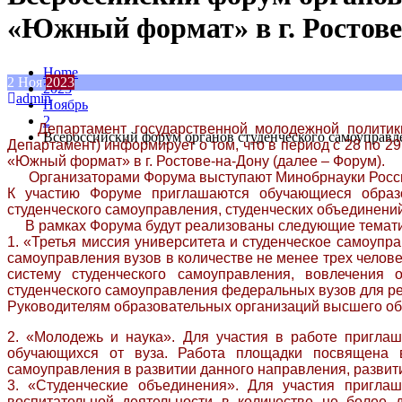
«Южный формат» в г. Ростове
Home
2
Ноя
2023
2023
admin
Ноябрь
2
Департамент государственной молодежной политики и
Всероссийский форум органов студенческого самоуправл
Департамент) информирует о том, что в период с 28 по 2
«Южный формат» в г. Ростове-на-Дону (далее – Форум).
Организаторами Форума выступают Минобрнауки России
К участию Форуме приглашаются обучающиеся образо
студенческого самоуправления, студенческих объединени
В рамках Форума будут реализованы следующие темати
1. «Третья миссия университета и студенческое самоупра
самоуправления вузов в количестве не менее трех челове
систему студенческого самоуправления, вовлечения
студенческого самоуправления федеральных вузов для ре
Руководителям образовательных организаций высшего об
2. «Молодежь и наука». Для участия в работе приглаш
обучающихся от вуза. Работа площадки посвящена в
самоуправления в развитии данного направления, развити
3. «Студенческие объединения». Для участия пригла
воспитательной деятельности в количестве не более 