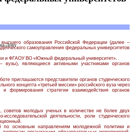
 высшего образования Российской Федерации (далее –
-на-Дону
 студенческого самоуправления федеральных университетов
жи и ФГАОУ ВО «Южный федеральный университет».
– вузы), являющиеся активными участниками органов
работе приглашаются представители органов студенческого
льного концепта «третьей миссии» российского вуза через
ь и формирования стратегии взаимодействия органов
й, советов молодых ученых в количестве не более двух
сследовательской деятельности, роли студенческого
нционный.
ний по основным направлениям молодежной политики и
а вопросам организации образовательных мероприятий,