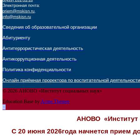
Электронная почта:
priem@mskisn.ru
,
info@mskisn.ru
Сведения об образовательной организации
Абитуриенту
Антитеррористическая деятельность
Антикоррупционная деятельность
Политика конфиденциальности
Онлайн приёмная проректора по воспитательной деятельности
© 2026 АНОВО «Институт социальных наук»
Education Base by
Acme Themes
АНОВО «Институт 
С 20 июня 2026года начнется прием 