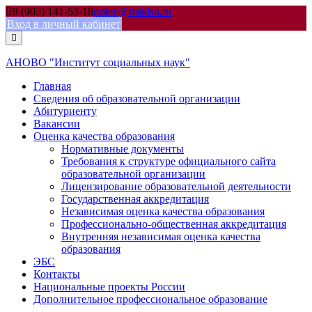
Skip
8 (903) 141-53-18
priem@mskisn.ru
to
Вход в личный кабинет
content
АНОВО "Институт социальных наук"
Главная
Сведения об образовательной организации
Абитуриенту
Вакансии
Оценка качества образования
Нормативные документы
Требования к структуре официального сайта
образовательной организации
Лицензирование образовательной деятельности
Государственная аккредитация
Независимая оценка качества образования
Профессионально-общественная аккредитация
Внутренняя независимая оценка качества
образования
ЭБС
Контакты
Национальные проекты России
Дополнительное профессиональное образование