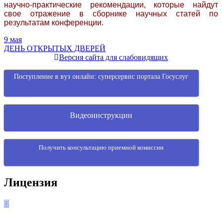
научно-практические рекомендации, которые найдут
свое отражение в сборнике научных статей по
результатам конференции.
Навигация
9 мая
ДЕНЬ ОТКРЫТЫХ ДВЕРЕЙ
по
Версия сайта для слабовидящих
записям
Поступление в вуз онлайн: суперсервис портала Госуслуг
Видеоинструкции
Получить консультацию приемной комиссии
Лицензия