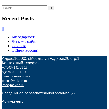
Recent Posts
Благодарность
День молодёжи
22 июня
С Днём России!
Адрес:105005 г.Москва,ул.Радио,д.20,стр.1
Контактный телефон:
+7(903) 141-53-18
,
8(499) 261-51-10
Электронная почта:
priem@mskisn.ru
,
info@mskisn.ru
Сведения об образовательной организации
Абитуриенту