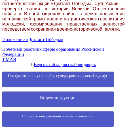
патриотической акции «Диктант Победы». Суть Акции —
проверка знаний по истории Великой Отечественной
войны и Второй мировой войны в целях повышения
исторической грамотности и патриотического воспитания
молодежи, формирования нравственных ценностей
посредством сохранения военно-исторической памяти.
Положение «Диктант Победы»
Навигация
Почётный работник сферы образования Российской
Федерации
по
1 МАЯ
записям
Версия сайта для слабовидящих
Поступление в вуз онлайн: суперсервис портала Госуслуг
Видеоинструкции
Получить консультацию приемной комиссии