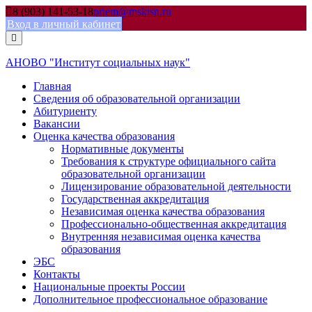
Skip
8 (903) 141-53-18
priem@mskisn.ru
to
Вход в личный кабинет
content
АНОВО "Институт социальных наук"
Главная
Сведения об образовательной организации
Абитуриенту
Вакансии
Оценка качества образования
Нормативные документы
Требования к структуре официального сайта
образовательной организации
Лицензирование образовательной деятельности
Государственная аккредитация
Независимая оценка качества образования
Профессионально-общественная аккредитация
Внутренняя независимая оценка качества
образования
ЭБС
Контакты
Национальные проекты России
Дополнительное профессиональное образование