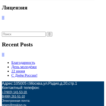
Лицензия
Recent Posts
Благодарность
День молодёжи
22 июня
С Днём России!
Адрес:105005 г.Москва,ул.Радио,д.20,стр.1
Контактный телефон:
+7(903) 141-53-18
,
8(499) 261-51-10
Электронная почта:
priem@mskisn.ru
,