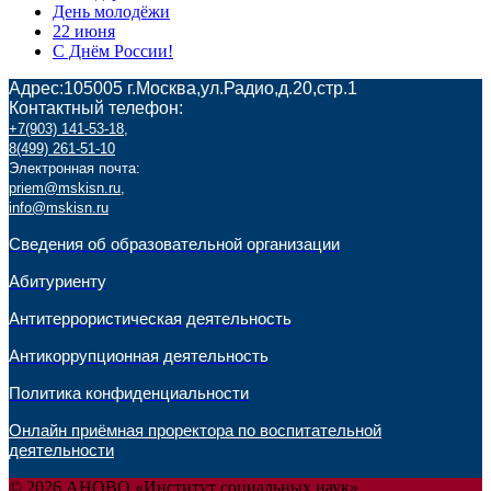
День молодёжи
22 июня
С Днём России!
Адрес:105005 г.Москва,ул.Радио,д.20,стр.1
Контактный телефон:
+7(903) 141-53-18
,
8(499) 261-51-10
Электронная почта:
priem@mskisn.ru
,
info@mskisn.ru
Сведения об образовательной организации
Абитуриенту
Антитеррористическая деятельность
Антикоррупционная деятельность
Политика конфиденциальности
Онлайн приёмная проректора по воспитательной
деятельности
© 2026 АНОВО «Институт социальных наук»