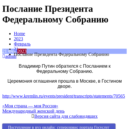
Послание Президента
Федеральному Собранию
Home
2023
Февраль
21
21
Фев
2023
Послание Президента Федеральному Собранию
admin
Владимир Путин обратился с Посланием к
Федеральному Собранию.
Церемония оглашения прошла в Москве, в Гостином
дворе.
http://www.kremlin.ru/events/president/transcripts/statements/70565
Навигация
«Моя страна — моя Россия»
Международный женский день
по
Версия сайта для слабовидящих
записям
Поступление в вуз онлайн: суперсервис портала Госуслуг