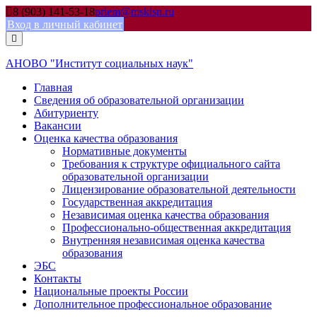
Skip
8 (903) 141-53-18
priem@mskisn.ru
to
Вход в личный кабинет
content
АНОВО "Институт социальных наук"
Главная
Сведения об образовательной организации
Абитуриенту
Вакансии
Оценка качества образования
Нормативные документы
Требования к структуре официального сайта
образовательной организации
Лицензирование образовательной деятельности
Государственная аккредитация
Независимая оценка качества образования
Профессионально-общественная аккредитация
Внутренняя независимая оценка качества
образования
ЭБС
Контакты
Национальные проекты России
Дополнительное профессиональное образование