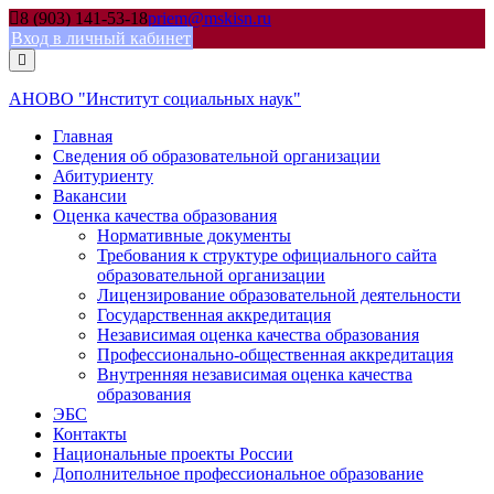
Skip
8 (903) 141-53-18
priem@mskisn.ru
to
Вход в личный кабинет
content
АНОВО "Институт социальных наук"
Главная
Сведения об образовательной организации
Абитуриенту
Вакансии
Оценка качества образования
Нормативные документы
Требования к структуре официального сайта
образовательной организации
Лицензирование образовательной деятельности
Государственная аккредитация
Независимая оценка качества образования
Профессионально-общественная аккредитация
Внутренняя независимая оценка качества
образования
ЭБС
Контакты
Национальные проекты России
Дополнительное профессиональное образование