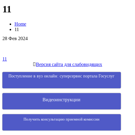
11
Home
11
28
Фев
2024
Навигация
11
Версия сайта для слабовидящих
по
записям
Поступление в вуз онлайн: суперсервис портала Госуслуг
Видеоинструкции
Получить консультацию приемной комиссии