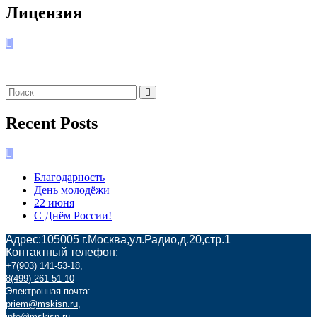
Лицензия
Recent Posts
Благодарность
День молодёжи
22 июня
С Днём России!
Адрес:105005 г.Москва,ул.Радио,д.20,стр.1
Контактный телефон:
+7(903) 141-53-18
,
8(499) 261-51-10
Электронная почта:
priem@mskisn.ru
,
info@mskisn.ru